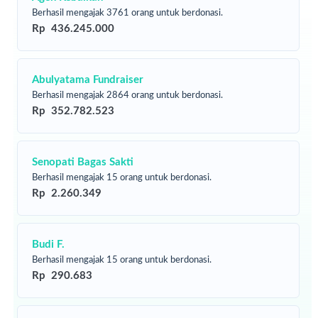
Berhasil mengajak 3761 orang untuk berdonasi.
Rp 436.245.000
Abulyatama Fundraiser
Berhasil mengajak 2864 orang untuk berdonasi.
Rp 352.782.523
Sebagai umat Muslim tentunya kita tidak bisa berpangku
Senopati Bagas Sakti
tangan dan hanya berdiam saja, mereka membutuhkan
Berhasil mengajak 15 orang untuk berdonasi.
uluran tangan dari kita.
Rp 2.260.349
Budi F.
Berhasil mengajak 15 orang untuk berdonasi.
Rp 290.683