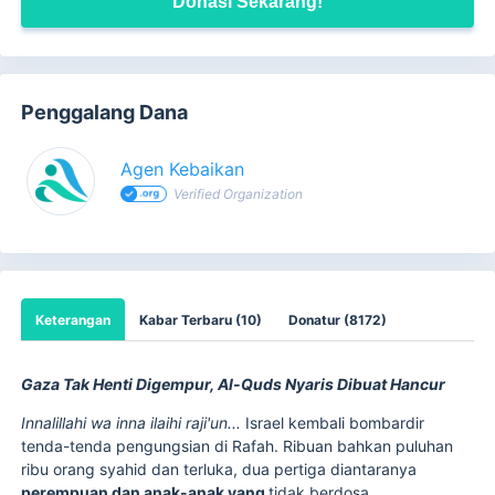
Donasi Sekarang!
Penggalang Dana
Agen Kebaikan
Verified Organization
Keterangan
Kabar Terbaru (10)
Donatur (8172)
Gaza Tak Henti Digempur, Al-Quds Nyaris Dibuat Hancur
Innalillahi wa inna ilaihi raji'un...
Israel kembali bombardir
tenda-tenda pengungsian di Rafah. Ribuan bahkan puluhan
ribu orang syahid dan terluka, dua pertiga diantaranya
perempuan dan anak-anak yang
tidak berdosa.