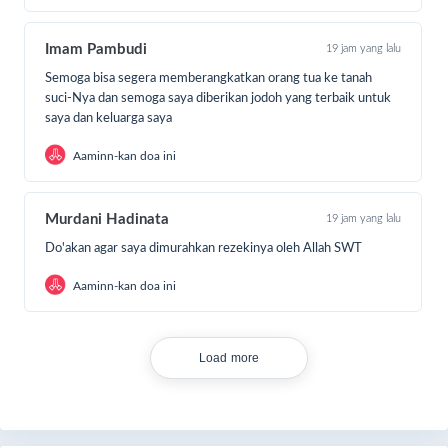
Imam Pambudi
19 jam yang lalu
Semoga bisa segera memberangkatkan orang tua ke tanah
suci-Nya dan semoga saya diberikan jodoh yang terbaik untuk
saya dan keluarga saya
Aaminn-kan doa ini
Kami ucapkan terimakasih yang sebesar-besarnya kepada
sahabat yang terus membantu dan mendo'akan saudara
kita di Palestina, Insya Allah di setiap bantuan yang sahabat
Murdani Hadinata
19 jam yang lalu
berikan akan menjadi pahala kebaikan bagi sahabat semua
Do'akan agar saya dimurahkan rezekinya oleh Allah SWT
dan saksi di yaumul akhir kelak dimana kita berpihak,
Aamiin Allaahumma Aamiin
Aaminn-kan doa ini
Load more