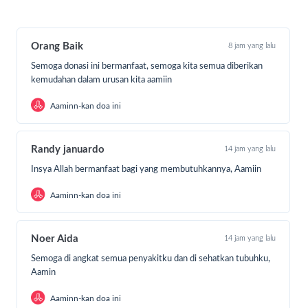
Orang Baik
8 jam yang lalu
Semoga donasi ini bermanfaat, semoga kita semua diberikan
kemudahan dalam urusan kita aamiin
Aaminn-kan doa ini
LAZ Abulyatama Indonesia terus
berkomitmen untuk
membantu saudara-saudara Muslim kita di Palestina sejak
Randy januardo
14 jam yang lalu
beberapa tahun terakhir ini. Bantuan demi bantuan
Insya Allah bermanfaat bagi yang membutuhkannya, Aamiin
konsisten kami salurkan, amanah indah dari para orang baik
yang menitipkan harta terbaiknya kepada kami.
Aaminn-kan doa ini
Noer Aida
14 jam yang lalu
Semoga di angkat semua penyakitku dan di sehatkan tubuhku,
Aamin
Aaminn-kan doa ini