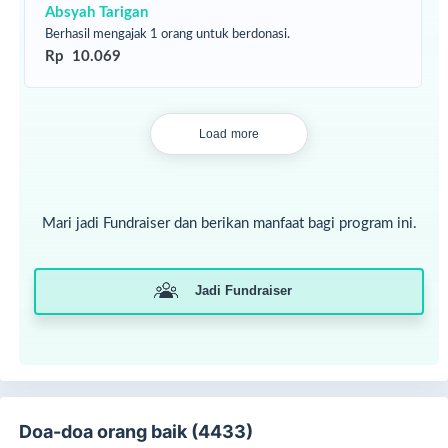
Absyah Tarigan
Berhasil mengajak 1 orang untuk berdonasi.
Rp 10.069
Ya Allah... Semoga Engkau melindungi saudara-saudara
kami di Palestina, serta semoga Engkau berikan kekuatan
Load more
dan kemampuan untuk kami bisa membantu mereka.
Kebutuhan mendesak saat ini:
1. Pengungsian
: Paket pangan, Hygine Kit, Tunjangan sewa
Mari jadi Fundraiser dan berikan manfaat bagi program ini.
bulanan
2. Korban Luka dan Rumah Sakit :
Paket penginapan,
obat-obatan dan perlengkapan medis, bantuan tunai,
Jadi Fundraiser
bahan bakar untuk unit medis.
ALHAMDULILLAH BANTUAN KEBUTUHAN UNTUK
SAUDARA KITA DI PALESTINA SAMPAI KE MEREKA..
Doa-doa orang baik (4433)