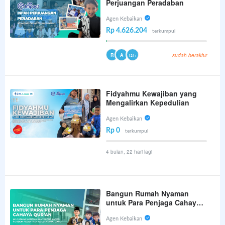
Perjuangan Peradaban
Agen Kebaikan
Rp 4.626.204
terkumpul
R
A
sudah berakhir
121+
Fidyahmu Kewajiban yang
Mengalirkan Kepedulian
Agen Kebaikan
Rp 0
terkumpul
4 bulan, 22 hari lagi
Bangun Rumah Nyaman
untuk Para Penjaga Cahaya
Qur’an
Agen Kebaikan