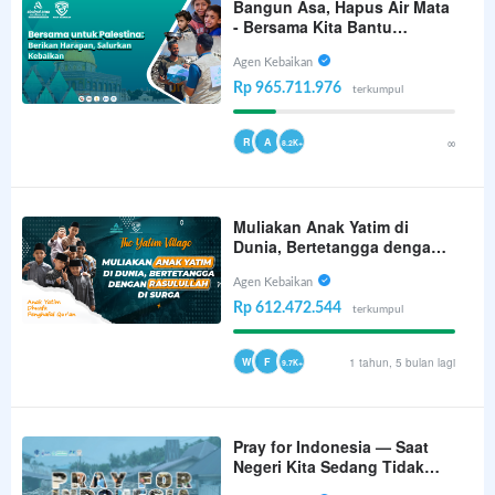
Bangun Asa, Hapus Air Mata
- Bersama Kita Bantu
Palestina
Agen Kebaikan
Rp 965.711.976
terkumpul
R
A
∞
8.2K+
Muliakan Anak Yatim di
Dunia, Bertetangga dengan
Rasulullah di Surga (The
Yatim Village)
Agen Kebaikan
Rp 612.472.544
terkumpul
W
F
1 tahun, 5 bulan lagi
9.7K+
Pray for Indonesia — Saat
Negeri Kita Sedang Tidak
Baik-Baik Saja