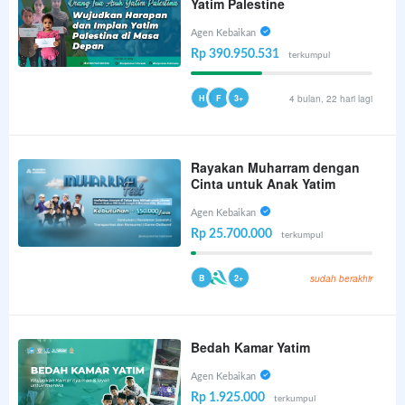
Yatim Palestine
Agen Kebaikan
Rp 390.950.531
terkumpul
H
F
3+
4 bulan, 22 hari lagi
Rayakan Muharram dengan
Cinta untuk Anak Yatim
Agen Kebaikan
Rp 25.700.000
terkumpul
B
2+
sudah berakhir
Bedah Kamar Yatim
Agen Kebaikan
Rp 1.925.000
terkumpul