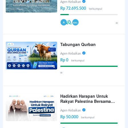
Agen Kebaikan
Rp 72.695.500
terkumpul
A
∞
624+
Tabungan Qurban
Agen Kebaikan
Rp 0
terkumpul
∞
Hadirkan Harapan Untuk
Rakyat Palestina Bersama
Purwakembar
Agen Kebaikan
Rp 50.000
terkumpul