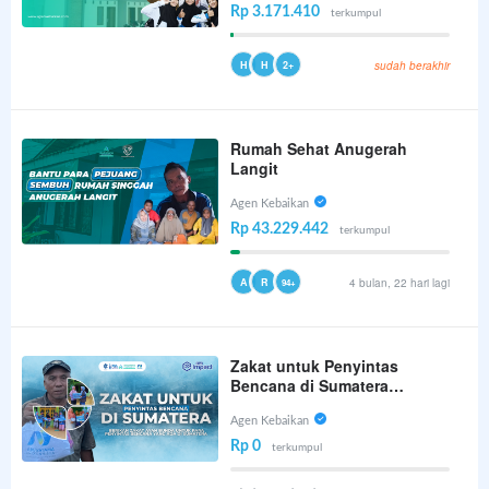
Rp 3.171.410
terkumpul
H
H
2+
sudah berakhir
Rumah Sehat Anugerah
Langit
Agen Kebaikan
Rp 43.229.442
terkumpul
A
R
4 bulan, 22 hari lagi
94+
Zakat untuk Penyintas
Bencana di Sumatera
Hadirkan Harapan
Agen Kebaikan
Rp 0
terkumpul