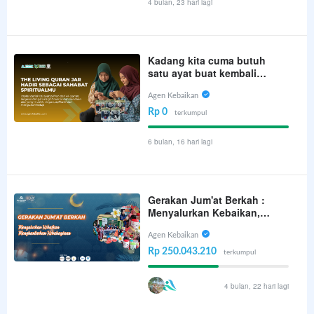
4 bulan, 23 hari lagi
Kadang kita cuma butuh
satu ayat buat kembali
tenang… Satu kalimat dari
Al-Qur’an yang bisa jadi
Agen Kebaikan
arah, pengingat, dan
Rp 0
terkumpul
penyemangat di hari yang
berat
6 bulan, 16 hari lagi
Gerakan Jum'at Berkah :
Menyalurkan Kebaikan,
Menghantarkan
Kebahagiaan
Agen Kebaikan
Rp 250.043.210
terkumpul
4 bulan, 22 hari lagi