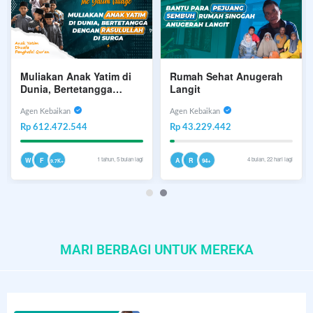
Muliakan Anak Yatim di
Rumah Sehat Anugerah
Dunia, Bertetangga
Langit
dengan Rasulullah di
Surga (The Yatim Village)
Agen Kebaikan
Agen Kebaikan
Rp 612.472.544
Rp 43.229.442
1 tahun, 5 bulan lagi
4 bulan, 22 hari lagi
W
F
A
R
94+
9.7K+
MARI BERBAGI UNTUK MEREKA