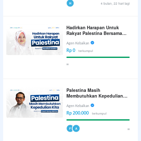
H
4 bulan, 22 hari lagi
Hadirkan Harapan Untuk
Rakyat Palestina Bersama
Nusaibah Azzahra
Agen Kebaikan
Rp 0
terkumpul
∞
Palestina Masih
Membutuhkan Kepedulian
Kita
Agen Kebaikan
Rp 200.000
terkumpul
F
A
∞