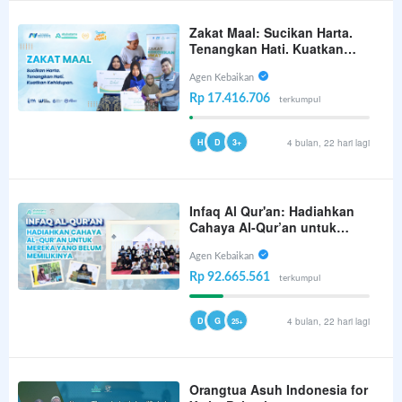
Zakat Maal: Sucikan Harta.
Tenangkan Hati. Kuatkan
Kehidupan.
Agen Kebaikan
Rp 17.416.706
terkumpul
H
D
3+
4 bulan, 22 hari lagi
Infaq Al Qur'an: Hadiahkan
Cahaya Al-Qur’an untuk
Mereka yang Belum
Memilikinya
Agen Kebaikan
Rp 92.665.561
terkumpul
D
G
4 bulan, 22 hari lagi
25+
Orangtua Asuh Indonesia for