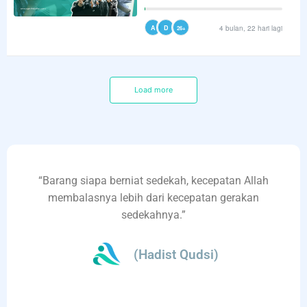
A
D
4 bulan, 22 hari lagi
26+
Load more
“Barang siapa berniat sedekah, kecepatan Allah
membalasnya lebih dari kecepatan gerakan
sedekahnya.”
(Hadist Qudsi)