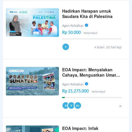
Hadirkan Harapan untuk
Saudara Kita di Palestina
Agen Kebaikan
Rp 50.000
terkumpul
Y
4 bulan, 22 hari lagi
EOA Impact: Menyalakan
Cahaya, Menguatkan Umat di
Tengah Duka Bencana
Agen Kebaikan
Rp 21.275.000
terkumpul
A
Y
∞
67+
EOA Impact: Infak